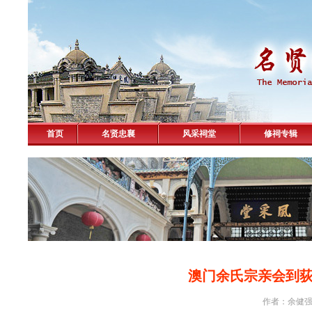
首页
名贤忠襄
风采祠堂
修祠专辑
澳门余氏宗亲会到
作者：余健强 击