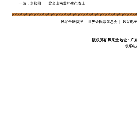
下一编：嘉颐园——梁金山南麓的生态农庄
风采全球特报
|
世界余氏宗亲总会
|
风采电
版权所有 风采堂 地址：广
联系电话：