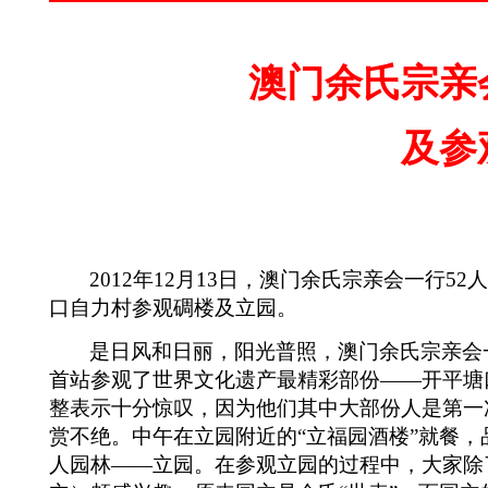
澳门余氏宗亲
及参
2012
年
12
月
13
日，澳门余氏宗亲会一行
52
口自力村参观碉楼及立园。
是日风和日丽，阳光普照，澳门余氏宗亲会
首站参观了世界文化遗产最精彩部份——开平塘
整表示十分惊叹，因为他们其中大部份人是第一
赏不绝。中午在立园附近的“立福园酒楼”就餐
人园林——立园。在参观立园的过程中，大家除