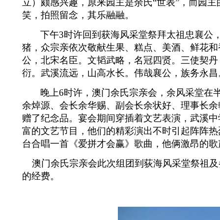
立）颇感兴趣，原来园主是余氏“世表”，而园主
笑，拍照留念，其乐融融。
下午
3
时许回到获海风采堂祭拜太祖忠襄公
猪，众宗亲依次敬献生果、糕点、美酒、鲜花和
公，北宋名臣。文韬武略，名冠四贤。三使契丹
衍。武溪流远，山高水长。伟哉襄公，族务永昌
晚上
6
时许，澳门余氏宗亲会，余风采堂在
余焯源、会长余华赐、副会长余状好、理事长余
赠了纪念品。宴会期间穿插着文艺表演，武溪中
富的文艺节目，他们的精彩演出不时引起阵阵热
台合唱一首《爱拼才会赢》歌曲，他俩激昂的歌
澳门余氏宗亲会此次组团到荻海风采堂祭祖及
的经费。