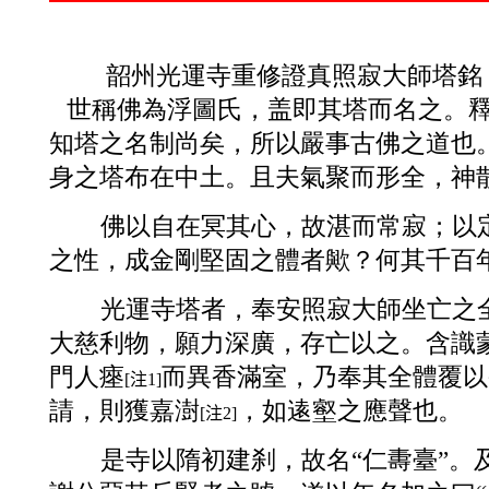
韶州光運寺重修證真照寂大師塔銘
世稱佛為浮圖氏，盖即其塔而名之。
知塔之名制尚矣，所以嚴事古佛之道也
身之塔布在中土。且夫氣聚而形全，神
佛以自在冥
其心，故湛而常寂；以
之性，成金剛堅固之體者歟？何其千百
光運寺塔者，奉安照寂大師坐亡之
大慈利物，願力深廣，存亡以之。含識
門人瘞
而異香滿室，乃奉其全體覆以
注
[
1]
請，則獲嘉澍
，
如
逺壑之應聲也。
注
[
2
]
是寺以隋初建刹，故名“仁夀臺”。