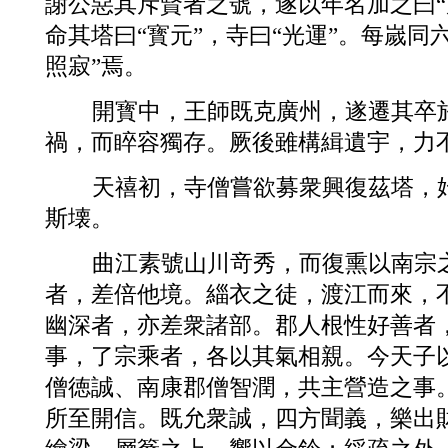
謝公惡其斥賢者之號，遂以年名加之曰“
命其塔曰“寳元”，寺曰“光運”。每嵗
照寂”焉。
開寳中，王師既克廣州，遂遷其卒
禍，而睟容獨存。厥後雖構緝遺宇，力
天禧初，寺僧嘗欲募衆興復茲塔，
斯壊。
曲江素號山川竒秀，而復熏以南宗
者，差倍他境。緇衣之徒，渡江而來，
幽深者，亦差衆諸部。郡人根性好善者
事，了宗乘者，各以其氣相親。今天子
僧徳誠、南康郡僧智潤，共主營造之事
所至開信。既允衆誠，四方聞義，樂出