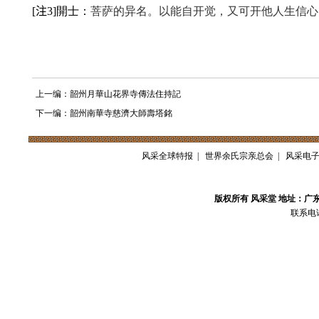
注
[
3
]
開士：
菩萨的异名。以能自开觉，又可开他人生信心
上一编：韶州月華山花界寺傳法住持記
下一编：韶州南華寺慈濟大師壽塔銘
风采全球特报
|
世界余氏宗亲总会
|
风采电
版权所有 风采堂 地址：广
联系电话：