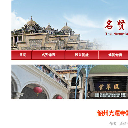
首页
名贤忠襄
风采祠堂
修祠专辑
韶州光運寺
作者：余靖 击