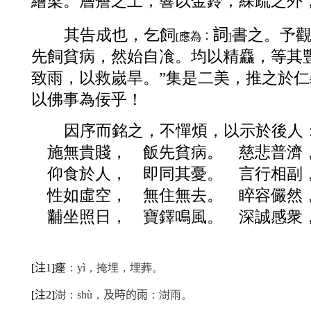
繪梁。層簷之上，響以金鈴；綵疏之外
詞
其告成也，乞飼
書之。予觀
應為：
[
]
先飼貧病，然始自飡。均以精麤，等其豐
致雨，以救嵗旱。”集是二美，推之於
以佛事為佞乎！
因序而銘之，不憚煩，以示於後人
施無貴賤， 飯先貧病。 慈悲普濟
仰食於人， 即同其憂。 言行相副
性如虛空， 無住無去。 睟容儼然
黼坐照日， 寶鐸鳴風。 深誠感衆
注
[
1]
瘞
：
y
ì，掩埋，埋葬。
注
及時的雨
[
2
]
澍：
sh
ù，
：澍雨。