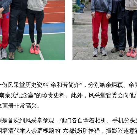
一份风采堂历史资料“余和芳简介”，分别给余炳颖、余
岭南余氏纪念室”的珍贵史料。此外，风采堂管委会向他
念画册非常高兴。
亲是首次到风采堂参观，他们各自拿着相机、手机分头
围墙清代举人余庭槐题的“六都锁钥”拾猎，摄影兴趣意