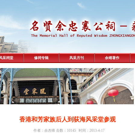
风采祠堂
修祠专辑
风采月刊
余靖著作
香港和芳家族后人到荻海风采堂参观
作者：余杰锋 击数：10145 时间：2013-4-17