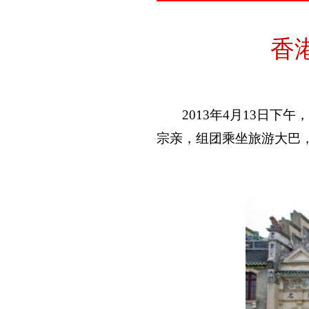
香
2013
年
4
月
13
日
下午
宗亲，组团乘坐旅游大巴