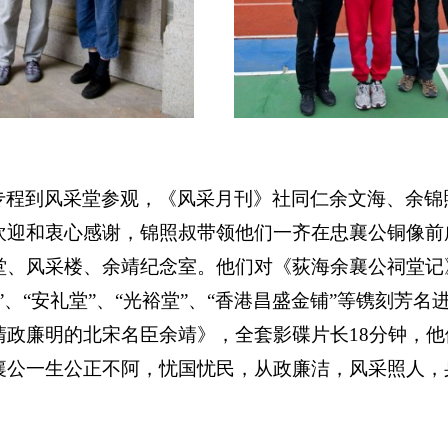
专程到风采堂参观，《风采月刊》社同仁余文海、余锦
欢迎和衷心感谢，锦照叔带领他们一齐在忠襄公铜像前
堂、风采楼、余靖纪念室。他们对《荻海余襄公祠堂记
”、“安礼堂”、“光裕堂”、“香港昌盛金铺”等镌刻芳
清政廉明的北宋名臣余靖》，全套影碟片长
18
分钟，他
襄公一生公正不阿，忧国忧民，从政廉洁，风采照人，