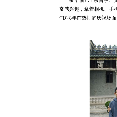
余华轴儿子余晋亨、
常感兴趣，拿着相机、手
们对
8
年前热闹的庆祝场面