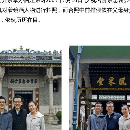
女儿余卓婷俩姐弟对
2005
年
3
月
26
日
“庆祝名贤余忠襄
机对着镜画人物进行拍照，而合照中前排偎依在父母身
，依然历历在目。