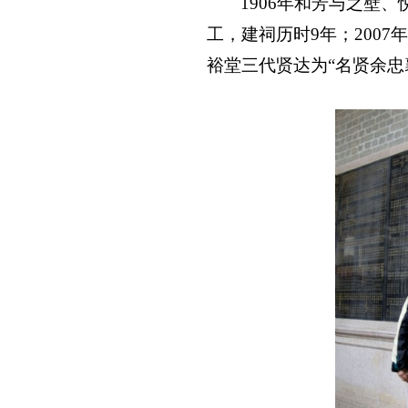
1906
年和芳与之壁、
工，建祠历时
9
年；
2007
年
裕堂三代贤达为“名贤余忠