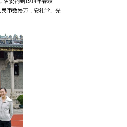
，名贤祠到
1914
年春竣
人民币数拾万，安礼堂、光