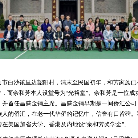
山市白沙镇里边韶阳村，清末至民国初年，和芳家族已
”，而余和芳本人设堂号为“光裕堂”。余和芳是一位
，并首任昌盛金铺主席。昌盛金铺早期是一间侨汇公司
族人的侨汇，在老一代华侨的记忆中，信誉有口皆碑。
在美国加省大学、香港及内地设“余和芳奖学金”。