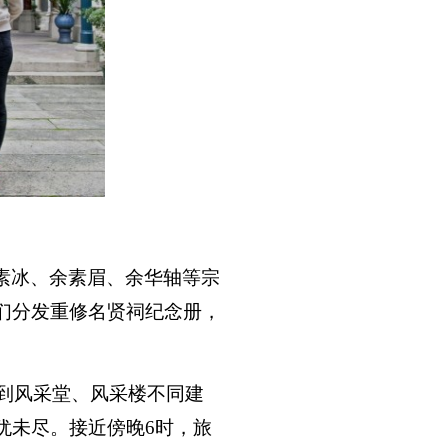
素冰、余素眉、余华轴等宗
们分发重修名贤祠纪念册，
到风采堂、风采楼不同建
犹未尽。接近傍晚
6
时，旅