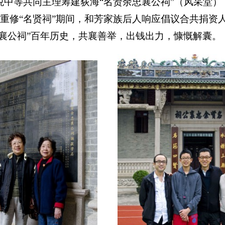
悦中等共同主理筹建荻海“名贤余忠襄公祠”（风采堂）
重修“名贤祠”期间，和芳家族后人响应倡议合共捐资
襄公祠”百年历史，共襄善举，出钱出力，慷慨解囊。