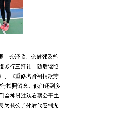
照、余泽欣、余健强及笔
虔诚行三拜礼。随后锦照
》、《重修名贤祠捐款芳
名进行拍照留念。他们还到多
们全神贯注观看襄公平生
身为襄公子孙后代感到无