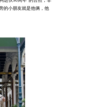
公祠进伙
90
周年”的合照，非
旁的小朋友就是他俩，他