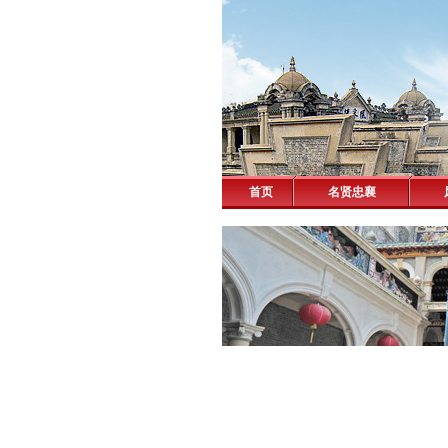
首页
名贤忠襄