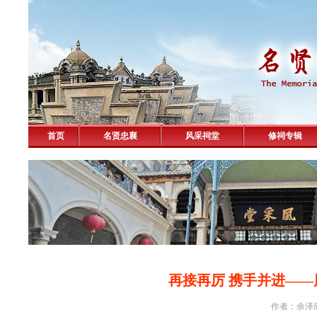
首页
名贤忠襄
风采祠堂
修祠专辑
再接再厉 携手并进—
作者：余泽欣 