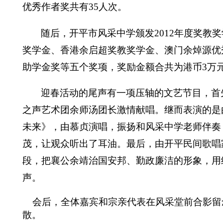
优秀作者奖共有
35
人次。
随后，开平市风采中学颁发
2012
年度奖教奖
奖学金、香港余启超奖教奖学金、澳门余焯源优
助学金奖等五个奖项，奖励金额合共为港币
3
万
迎春活动的尾声有一项压轴的文艺节目，首
之声艺术团余师汤团长激情献唱。
继而表演的是
未来》，由慕贞演唱，振扬和风采中学老师伴奏
茂，让观众听出了耳油。最后
，
由开平民间歌唱
段
，把襄公余靖治国安邦、勤政廉洁的形象，用
声。
会后，全体嘉宾和宗亲代表在风采堂前合影留
散。