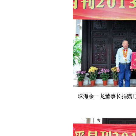
珠海余一龙董事长捐赠
1