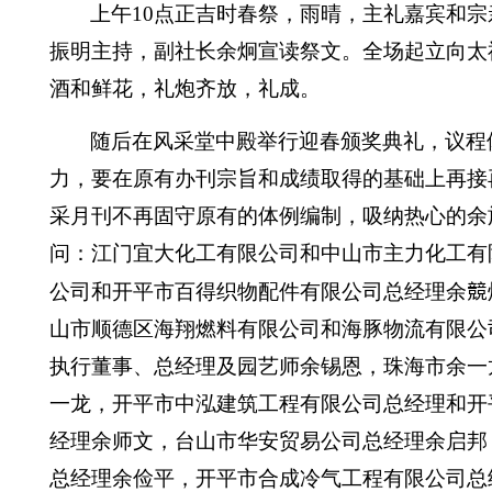
上午
10
点正
吉时春祭，
雨晴，
主礼嘉宾和宗
振明主持，副社长余炯宣读祭文。全场起立向
太
酒和鲜花，
礼炮齐放，礼成。
随后在风采堂中殿举行迎春颁奖典礼，
议程
力，要在原有办刊宗旨和成绩取得的基础上
再接
采月刊不再固守原有的体例编制，吸纳热心的余
问：江门宜大化工有限公司和中山市主力化工有
競
公司和开平市百得织物配件有限公司总经理余
山市顺德区海翔燃料有限公司和海豚物流有限公
执行董事、总经理及园艺师余锡恩，珠海市余一
一龙，开平市中泓建筑工程有限公司总经理和开
经理余师文，台山市华安贸易公司总经理余启邦
总经理余俭平，开平市合成冷气工程有限公司总