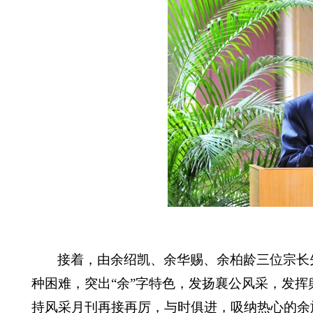
接着，由余绍凯、余华赐、余柏龄三位宗长
种困难，突出“余”字特色，发扬襄公风采，发
持风采月刊再接再厉，与时俱进，吸纳热心的余