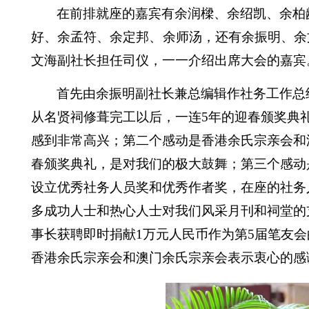
在前排就座的嘉宾有余润樑、余绍凯、余柏
好、余孟符、
余定邦、
余师汤，还有余振明、余
文海副社长担任司仪，一一介绍出席大会的嘉宾
首先
由余
振明副社长兼总编辑作社务工作总
从名贤祠修葺完工以后，一连
5
年的迎春颁奖典
感到非常高兴；第二个感动是香港余氏宗亲会和
春颁奖典礼，是对我们的极大鼓舞；第三个感动
设立优秀社务人员奖和优秀作者奖，在座的社务
多成功人士和热心人士对我们风采月刊和祠堂的
事长获聘即时捐
献
1
万元人民币作为第
5
届笔友会
香港余氏宗亲会和澳门余氏宗亲会表示衷心的感