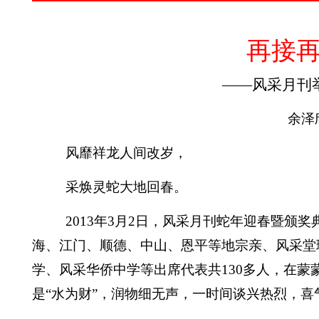
再接再
——风采月刊
余泽
风靡祥龙人间改岁，
采焕灵蛇大地回春
。
2013
年
3
月
2
日
，风采月刊
蛇年
迎春暨颁奖
海、江门、
顺德、中山、恩平等地宗亲、风采堂
学、风采华侨中学等出席代表共
130
多人，在蒙
是
“水为财”
，润物细无声，一时间谈兴热烈，喜