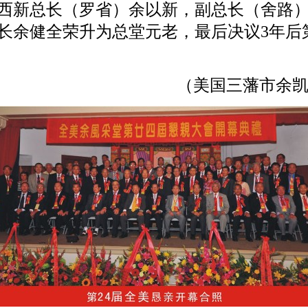
西新总长（罗省）余以新，副总长（舍路
长余健全荣升为总堂元老，最后决议3年后第
（美国三藩市余凯熠