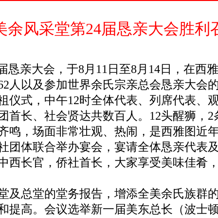
美余风采堂第24届恳亲大会胜利
届恳亲大会，于8月11日至8月14日，在西
表62人以及参加世界余氏宗亲总会恳亲大会
祖仪式，中午12时全体代表、列席代表、
团首长、社会贤达共数百人。12头醒狮，2条
齐鸣，场面非常壮观、热闹，是西雅图近
侨社团体联合举办宴会，宴请全体恳亲代表
中西长官，侨社首长，大家享受美味佳肴
堂及总堂的堂务报告，增添全美余氏族群的
和提高。会议选举新一届美东总长（波士