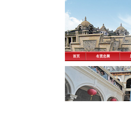
首页
名贤忠襄