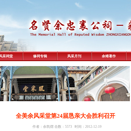
风采祠堂
修祠专辑
风采月刊
余靖著作
全美余风采堂第24届恳亲大会胜利召开
作者：余凯熠 击数：5573 时间：2012-12-19