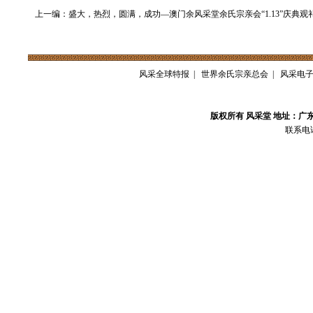
上一编：盛大，热烈，圆满，成功—澳门余风采堂余氏宗亲会“1.13”庆典观
风采全球特报
|
世界余氏宗亲总会
|
风采电
版权所有 风采堂 地址：广
联系电话：