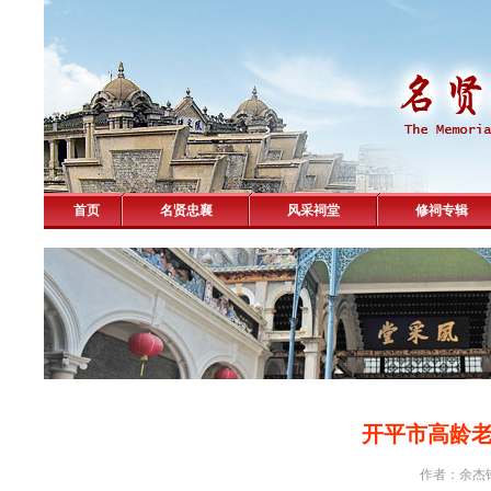
首页
名贤忠襄
风采祠堂
修祠专辑
开平市高龄
作者：余杰锋 