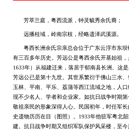
芳萃兰庭，粤西流派，钟灵毓秀余氏裔；
远播桂域，岭南宗枝，经略遗泽武溪源。
粤西长洲余氏宗亲总会位于广东云浮市东坝
有三百多年历史。芳远公是粤西余氏开基始祖，
1633
年）从福建迁来，落居于郁南县长洲。这是
芳远公已是第十九世。其世系繁衍于佛山三水、
玉林、平南、平乐、荔蒲等西江流域之地，人口
现不少名人、学者和企业家。如抗日战争时期第
敬祖亲民的形象深得人心。民国初年，时任军长
史遗物历历在目（图照）。
1933
年他驻军粤北韶
建。抗日战争时期又组织军队保护风采楼，至今