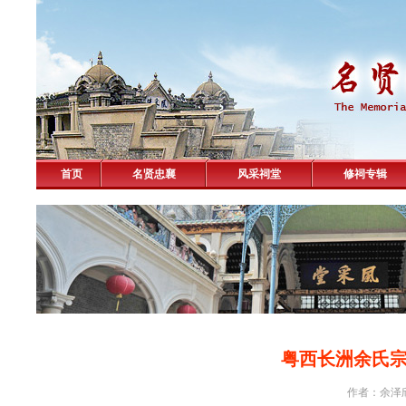
首页
名贤忠襄
风采祠堂
修祠专辑
粤西长洲余氏
作者：余泽欣 