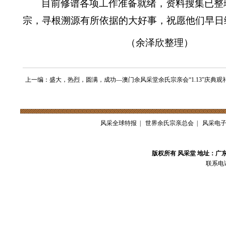
目前修谱各项工作准备就绪，资料搜集已整
宗，寻根溯源有所依据的大好事，祝愿他们早日
（余泽欣整理）
上一编：盛大，热烈，圆满，成功—澳门余风采堂余氏宗亲会“1.13”庆典观
风采全球特报
|
世界余氏宗亲总会
|
风采电
版权所有 风采堂 地址：广
联系电话：