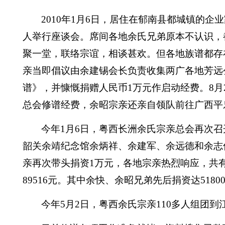
2010
年
1
月
6
日
，居住在郁南县都城镇的企业
人举行座谈会。席间各地余氏兄弟原本不认识，
聚一堂，联络宗谊，相谈甚欢。但各地族谱都存
亲当即倡议由余建锡会长负责收集两广各地芳远
谱》，并慷慨捐赠人民币
1
万元作启动经费。
8
月
总会修谱经费，余昭宗亲还亲自领队前往广西平
今年
1
月
6
日，粤西长洲余氏宗亲总会再次召
韶关余靖纪念馆余炳祥、余建军、余远德和余志
亲再次带头捐资
1
万元，各地宗亲热烈响应，共
89516
元。其中余快、余昭兄弟先后捐资达
5180
今年
5
月
2
日，粤西余氏宗亲
110
多人组团到