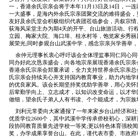
一，香港余氏宗亲会将于本年
11
月
13
日及
14
日，一连
一大盛事，是海内外余氏宗亲团聚交流的难得盛会，
友好及余氏堂会积极组织代表团莅临参会，共叙宗情
荻海风采堂主办为期
4
天的开平、台山旅游活动。行
立园、梅家大院、海口埠、桂水村等，饱览家乡秀丽
展荣光
;
同时参观台山武溪中学，感念宗亲兴学善举，
余仲元理事长衷心呼吁该会全体理监事同仁同心同
同办好此次恳亲盛会，向各地宗亲展现香港余氏宗亲
香港余氏宗亲会郑重承诺，全力支持世界余氏宗亲总
氏宗亲会持续关心并支持国内教育事业，助力内地学
的优良家风。该会长期坚持奖优助学善举，用心关怀
后辈勤学向上、立志成才，以知识改变命运，以才华
做细，望余氏子弟人人有书读、个个能成才，为宗族
刘利元常委向大家通报了一年来家乡台山经济和社
优质学位
2600
个，其中武溪中学传承侨校初心，深耕
段协同教育质量先进学校一等奖
;
更以特色体育强校闻
奖，办学成果享誉台山。在此，谨代表市委、市政府