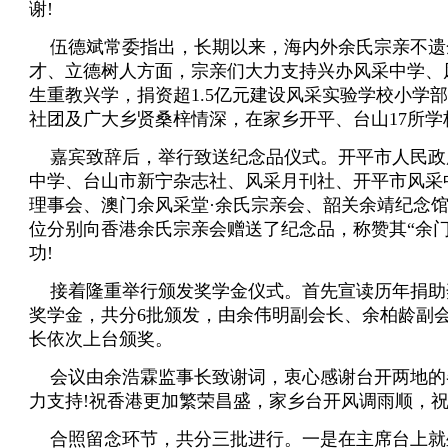
谢
!
伍德斌常委指出，长期以来，海内外余氏宗亲不遗
才、立德树人方面，宗亲们大力支持兴办风采中学、
生重教兴学，捐资超
1.5
亿元建设风采实验学校小学部
社团及广大乡贤桑梓情深，在家乡开平、台山
17
所学
嘉宾致辞后，举行致送纪念品仪式。开平市人民政
中学、台山市新宁杂志社、风采月刊社、开平市风采
理事会、澳门余风采堂·余氏宗亲会、韶关余靖纪念
位分别向香港余氏宗亲会赠送了纪念品，称赞其“余
功
!
接着隆重举行颁发奖学金仪式。首先宣读历年捐助
奖学金，共分
6
批颁发，由余伟明副会长、余柏龄副
长依次上台颁奖。
会议由余浩霖监事长致谢词，衷心感谢台开两地的
力支持
!
祝香港更加繁荣昌盛，家乡台开风调雨顺，
合照留念环节，共分三批进行。一是在主席台上就