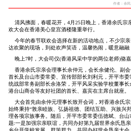
作者：余民发 
清风拂面，春暖花开，
4
月
25
日晚上，香港余氏宗
欢大会在香港美心皇宫酒楼隆重举行。
今年的春节联欢会选择在新的活动地点，不少宗亲
达欢聚的现场，到处欢声笑语，温馨热闹，暖意融融
晚上
7
时，大会司仪
(
香港风采中学的两位老师
)
骆
香港余氏宗亲会理事长余仲元，会长余健伦、副会
首长及台山市委常委、宣传部部长刘利元，开平市委
统战部常务副部长余洛荣，开平风采实验学校董事长
港台山商会等友好社团的首长、嘉宾在主席台就座。
大会首先由余仲元理事长致开会词，对香港余氏宗
始终秉持
“
敦亲睦族、弘扬祖德、团结互助、兴族兴
理各项宗族事务。随后，开平市委常委伍德斌、台山
题
:
一是加强宗亲联谊，共同办好第九届世界余氏恳亲
乡台开学校发展。群策群力，共同办好世余恳亲大会