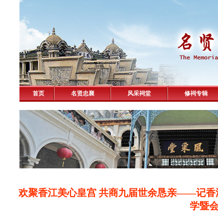
首页
名贤忠襄
风采祠堂
修祠专辑
欢聚香江美心皇宫 共商九届世余恳亲——记
学暨