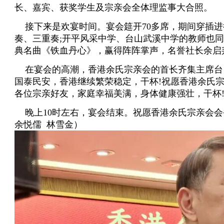
长、嘉宾、获奖学生及宗亲会全体理监事大合照。
接下来是欢宴时间。宴会筵开
70
多席，期间穿插进
奏、三重奏
;
开平风采中学、台山武溪中学的教师也同
典名曲《铁血丹心》，赢得阵阵掌声，名誉社长余启
在宴会的高潮，香港余氏宗亲会的首长齐集主席台
国泰民安，香港继续繁荣稳定，干杯
!
祝愿香港余氏
各位宗亲好友，家庭幸福美满，身体健康强壮，干杯
晚上
10
时左右，宴会结束。祝愿香港余氏宗亲会会
余悦儒 林雪金）