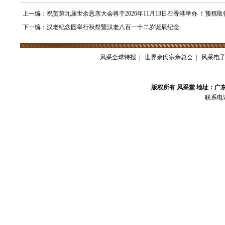
上一编：祝贺第九届世余恳亲大会将于2026年11月13日在香港举办 ！预祝取
下一编：汉老纪念园举行秋祭暨汉老八百一十二岁诞辰纪念
风采全球特报
|
世界余氏宗亲总会
|
风采电
版权所有 风采堂 地址：广
联系电话：