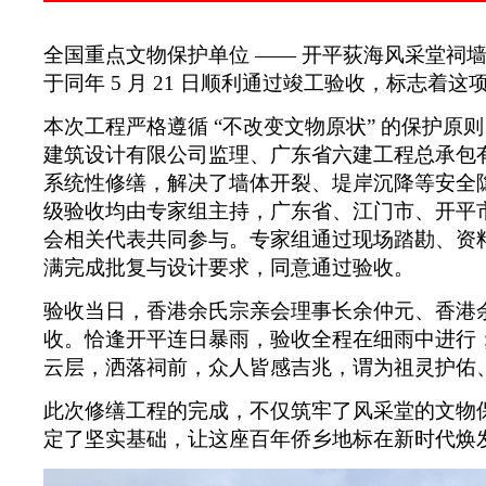
全国重点文物保护单位
——
开平
荻海风采堂祠
于同年 5 月 21 日顺利通过竣工验收，标志
本次工程严格遵循
“不改变文物原状” 的保护
建筑设计有限公司监理、广东省六建工程总承包
系统性修缮，解决了墙体开裂、堤岸沉降等安全隐患，
级验收均由专家组主持，广东省、江门市、开平
会相关代表共同参与。专家组通过现场踏勘、资
满完成批复与设计要求，同意通过验收。
验收当日，香港余氏宗亲会理事长余仲元、
香港
收。恰逢开平连日暴雨，验收全程在细雨中进行
云层，洒落祠前，众人皆感吉兆，谓为祖灵护佑
此次修缮工程的完成，不仅筑牢了风采堂的文物
定了坚实基础，让这座百年侨乡地标在新时代焕