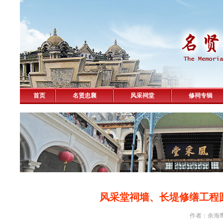
首页
名贤忠襄
风采祠堂
修祠专辑
风采堂祠墙、长堤修缮工程
作者：余海鹰 