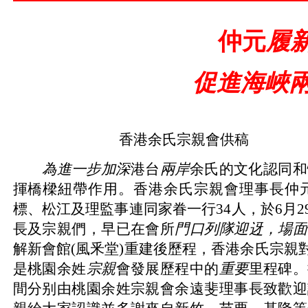
仲元
履
促進海峽
香港余氏宗親會供稿
為進一步加深
港台
兩岸
余氏的文化認同和
揮橋樑紐帶作
用。
香港余氏宗親會理事長仲
標、松江及理監事連同家眷一行
34
人，於
6
月
2
長及宗親們，早已在會所
門口列隊迎迓
，
場面
解新會館
(
風釆堂
)
重
建後歷程
，香港余氏宗親
是桃園余姓
宗親
會發展歷程中的
重要
里程
碑。
間分别由桃園
余姓宗親會
余遠斐理事長致歡迎