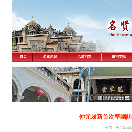
首页
名贤忠襄
风采祠堂
修祠专辑
仲元履新首次率團訪
作者：香港余氏宗親會