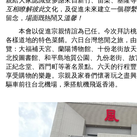
親給大家認識並
多謝
來自新竹、苗栗、基隆等
互相瞭解彼此
文化
，
及促進未來建立一個
聯繫
留念，
場面既
熱鬧又
溫
馨！
本會以促進宗親情誼為已任。
今次
拜訪桃
各樣道地的特色菜
餚。
六日台灣悠閒之旅，
由
覽
：
大福補天宮、蘭陽博物館、十份老街放天
北投圖書館、和平島地質公園、九份老街、
故
正紀念堂、西門町
等著名景點。
六
天的行程豐
享受購物的樂趣。宗親及家眷們
懷著
玩
之盡興
驅車前往台北機場，乘搭航機飛返香港。