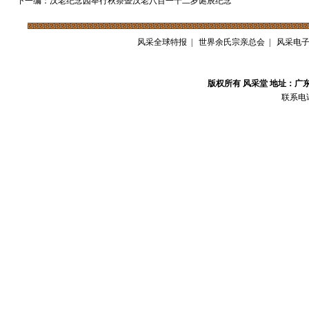
下一编：汉老纪念园举行秋祭暨汉老八百一十二岁诞辰纪念
风采全球特报
|
世界余氏宗亲总会
|
风采电
版权所有 风采堂 地址：广
联系电话：