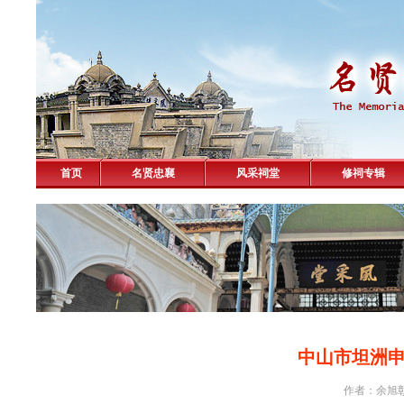
首页
名贤忠襄
风采祠堂
修祠专辑
中山市坦洲
作者：余旭彰 