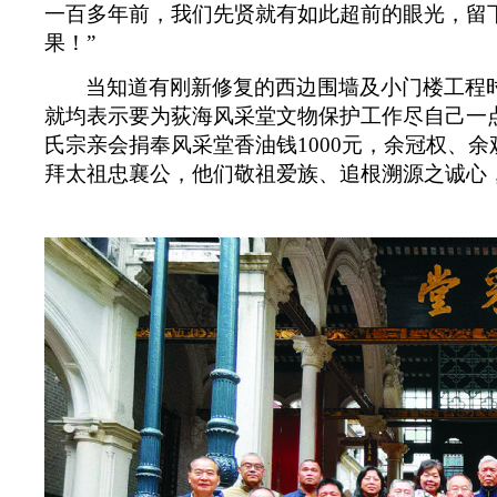
一百多年前，我们先贤就有如此超前的眼光，留
果！”
当知道有刚
新修复的西边围墙及小门楼工程
就均表示要为荻海风采堂文物保护工作尽自己一
氏宗亲会捐奉风采堂香油钱
1000
元，余冠权、余
拜太祖忠襄公，他们敬祖爱族、追根溯源之诚心