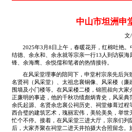
中山市坦洲申
文
/
2025
年
3
月
8
日上午，春暖花开，红棉吐艳。
结德、余永和、余永就等宗亲一行
13
人到访荻海
锋、余海鹰、余悦儒和笔者的热情接待。
在风采堂理事的陪同下，申堂村宗亲先后兴致
名贤祠（风采堂）、太祖忠襄铜像、风采楼（廉
围墙及小门楼等。在风采楼二楼，锦照叔向大家
正廉明的事迹，他的千秋功绩彪炳青史，风采典
余
氏起源、名贤余忠襄公祠历史、祠堂修葺过程
西合璧的建筑艺术，瑰丽宏伟，美轮美奂，举世
忙个不停
。接着，在
风采堂三进大厅，宗亲们列
后，大家齐聚在祠堂二进天井拍摄大合照留念。