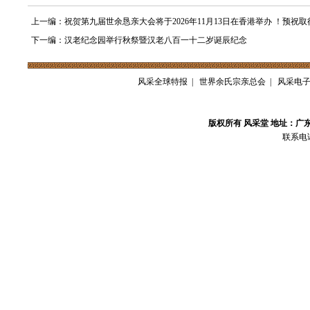
上一编：祝贺第九届世余恳亲大会将于2026年11月13日在香港举办 ！预祝取
下一编：汉老纪念园举行秋祭暨汉老八百一十二岁诞辰纪念
风采全球特报
|
世界余氏宗亲总会
|
风采电
版权所有 风采堂 地址：广
联系电话：