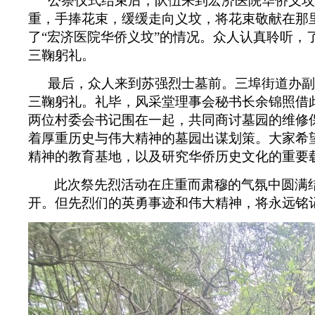
公祭仪式结束后，队伍来到宏济医院华侨义坟
重，手捧花束，缓缓走向义坟，将花束敬献在那
了“宏济医院华侨义坟”的情况。众人认真聆听，
三鞠躬礼。
最后，众人来到苏强烈士墓前。三埠街道办副
三鞠躬礼。礼毕，风采堂理事会秘书长余锦照借
两位村委会书记围在一起，共同商讨墓园的维修
着厚重历史与伟大精神的墓园出谋划策。大家希
精神的教育基地，以及研究华侨历史文化的重要
此次祭先烈活动在庄重而肃穆的气氛中圆满
开。但先烈们的英勇事迹和伟大精神，将永远铭