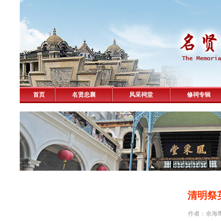
首页
名贤忠襄
风采祠堂
修祠专辑
清明祭
作者：余海鹰 