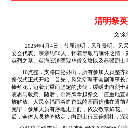
清明祭英
文
/
余
2025
年
4
月
4
日，节届清明，风和景明。风
委会代表、宗亲约
50
人，怀着崇敬与缅怀之情，
英烈之墓、荻海宏济医院华侨义坟以及苏强烈士
10
点整，支路口泌虾山，所有参加人员整齐
祭仪式正式开始。首先，风采堂理事会副理事长
捧鲜花，迈着沉重而坚定的步伐，缓缓走向烈士
哀思与敬意。随后，余海鹰拿起祭文，庄重地宣
族解放、人民幸福而浴血奋战的画面仿佛在眼前
完毕，参加人员有序地走上前，依次敬奉鲜花。
后，全体人员整齐站定，向烈士行三鞠躬礼，深