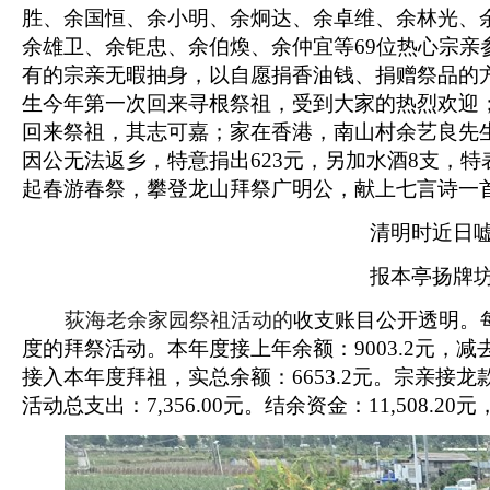
胜、余国恒、余小明、余炯达、余卓维、
余林光
、
余雄卫、余钜忠、余伯煥、余仲宜等
69
位热心宗亲
有的宗亲无暇抽身，以自愿捐香油钱、捐赠祭品的
生
今年第一次回来寻根祭祖，受到大家的热烈欢迎
回来祭祖，其志可嘉；家在香港，南山村余艺良先
因公无法返乡，特意捐出
623
元，另加水酒
8
支，特
起春游春祭，攀登龙山拜祭广明公，献上七言诗一
清明时近日
报本亭扬牌
荻海老余家园祭祖活动的
收支账目公开透明。
度的拜祭活动。本年度接上年余额：
9003.2
元，减
接入本年度拜祖，实总余额：
6653.2
元。宗亲接龙
活动总支出：
7,356.00
元。结余资金：
11,508.20
元