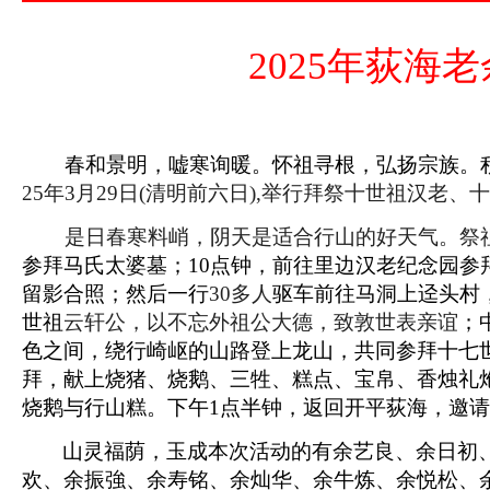
2025
年荻海老
春和景明，嘘寒询暖。怀祖寻根，弘扬宗族。
25
年
3
月
29
日
(
清明前六日
),
举行拜祭十世祖汉老、十
是日春寒
料峭
，阴天是适合行山的好天气。祭
参拜马氏太婆墓；
10
点钟，前往里边汉老纪念园参
留影合照；然后一行
30
多人
驱车前往马洞
上迳头村
世祖
云轩公，以不忘外祖公大德，致敦世表亲谊
；
色之间，绕行崎岖的山路登上龙山，共同参拜十七
拜，献上
烧猪、烧鹅
、三牲、糕点、宝帛、香烛礼
烧鹅与行山糕。下午
1
点半钟，返回开平荻海，邀请
山灵福荫，玉成本次活动的有
余艺良
、余日初
欢、余振強、余寿铭、余灿华、余牛炼、余悦松、