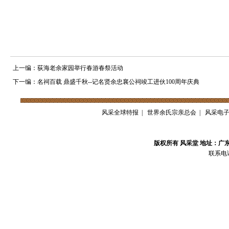
上一编：荻海老余家园举行春游春祭活动
下一编：名祠百载 鼎盛千秋--记名贤余忠襄公祠竣工进伙100周年庆典
风采全球特报
|
世界余氏宗亲总会
|
风采电
版权所有 风采堂 地址：广
联系电话：