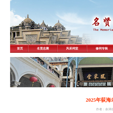
首页
名贤忠襄
风采祠堂
修祠专辑
2025年荻
作者：余泽欣 