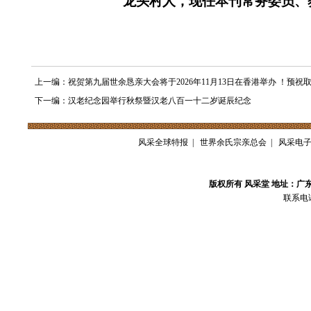
龙头村人，
现任本刊常务委员、
上一编：祝贺第九届世余恳亲大会将于2026年11月13日在香港举办 ！预祝
下一编：汉老纪念园举行秋祭暨汉老八百一十二岁诞辰纪念
风采全球特报
|
世界余氏宗亲总会
|
风采电
版权所有 风采堂 地址：广
联系电话：