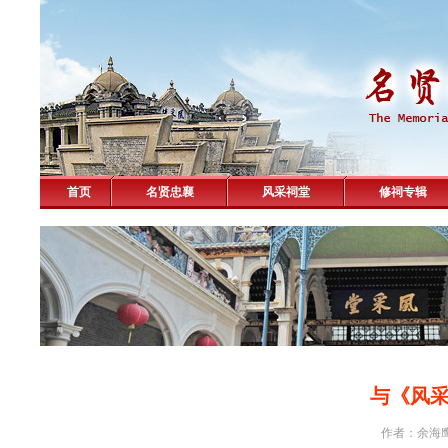
首页
名贤忠襄
风采祠堂
修祠专辑
与《风
作者：余海鹰 