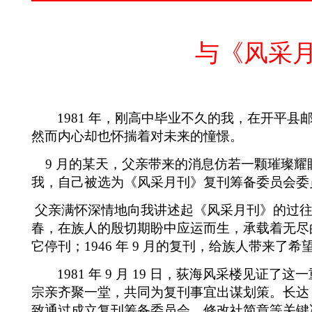
与《风采
1981
年，刚高中毕业不久的我，在开平县
然而内心却也怀揣着对未来的憧憬。
9
月的某天，父亲带来的消息仿若一颗璀璨耀
我，自己被选为《风采月刊》复刊筹备委员会委
父亲满怀深情地向我讲述起《风采月刊》的过
春，在族人的殷切期盼中应运而生，承载着无尽
它停刊；
1946
年
9
月的复刊，给族人带来了希
1981
年
9
月
19
日，荻海风采楼见证了这一
宗亲齐聚一堂，共同为复刊事宜出谋划策。长达
致通过成立复刊筹备委员会、修改社简章等关键