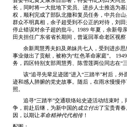
县委书记
黄文康亲自部署，特委书记
刘田夫同意
长，同时将
一大批地下党员、进步人士推选为基
权，顺利完成了部队北撤和复员任务，中共台山
群众不明真相，余子超受到不公正的对待，刘田
停止错误
对余子超的
批斗
。
1989
年夏，余新母
田夫担任广东省省长期间，曾返回革命老区视察
余新周慧秀夫妇及弟妹共七人，受到进步思
事业做出了贡献，被称为“红色革命家庭”。
1949
务，四区特别支部周慧秀、陈雪莲两位同志在“
该“追寻先辈足迹团”进入“三踏半”村后，
迹和
感人肺腑的
党史故事。随后，在雨水慢慢停了
照。
追寻“三踏半”交通联络站史迹活动结束时，
争，前赴后继，为新中国的
成立付出
了宝贵青春
因，以期让
革命精神代代相传
！
配图：