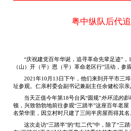
粤中纵队后代追
“庆祝建党百年华诞，追寻革命先辈足迹”，
（山）开（平）恩（平）革命老区行”活动，参
2021
年
10
月
13
日下午，他们来到开平市三埠
址参观。仁亲村委会副书记兼副主任余健松宗亲
当天正值今年第
18
号台风“圆规”
外环流的影
顿，兴致勃勃地前往
参观“三踏半”这座百年老
名荣华里，因立村时只建了三间半房屋而得其名
这次走访“三踏半”的“红二代”中，除了“