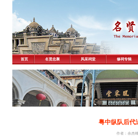
首页
名贤忠襄
风采祠堂
修祠专辑
粤中纵队后代
作者：余杰锋 击