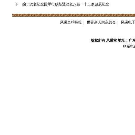
下一编：汉老纪念园举行秋祭暨汉老八百一十二岁诞辰纪念
风采全球特报
|
世界余氏宗亲总会
|
风采电
版权所有 风采堂 地址：广
联系电话：