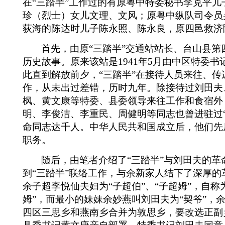
在“三踏半”工作过的有
原粤中特委秘书李克平儿
珍（烈士）女儿文理、文风；原
粤中纵队司令员
荻海的陈达时儿子陈永照、陈永良，原四邑救济
首先，由
原
“三踏半”交通站站长、台山县第
历史故事。原来该站是
1941
年
5
月由中区特委书
此直到解放前夕，“三踏半”在接待人员来往、
作，从未出过差错
，历时九年。除接待过刘田夫
枫、黄文康等特委、县委领导来往工作和食宿外
明、李俊洁、李重民、周健明等同志也曾进驻过“
命同志达千人
。中华人民共和国成立后，他们先
职务
。
随后，由笔者介绍了“三踏半”与刘田夫的
到“三踏半”联络工作，与余新家人结下了深厚的
余子超李悦仙夫妇为“子超伯”、“子超姆”，自称为
姆”，而最小的妹妹余妙燕叫刘田夫为“契爷”，余
四区三思乡和燕南乡合并为敦思乡，要改选正副