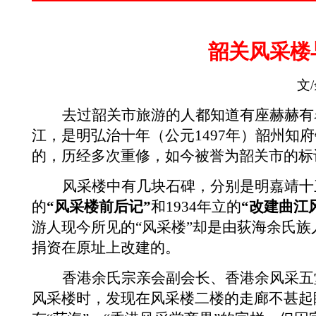
韶关风采楼
文
/
去过韶关市旅游的人都知道有座赫赫有
江，是明弘治十年（公元
1497
年）韶州知府
的，历经多次重修，如今被誉为韶关市的标
风采楼中有几块石碑，分别是明嘉靖十
的
“风采楼前后记”
和
1934
年立的
“改建曲江
游人现今所见的“风采楼”却是由荻海余氏
捐资在原址上改建的。
香港余氏宗亲会副会长、香港余风采五
风采楼时，发现在风采楼二楼的走廊不甚起