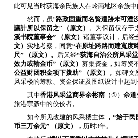
此可见当时荻海余氏族人在岭南地区余族中
然而，虽“
路政固重而名賢遺跡未可湮沒
議計所以保留之
”
（原文）
。为保留仅存于
溪书院董事会”
（原文）
诸董事
议计，后经
文）
实地考察，同意
“在原址跨路而建寬度
尺”
（原文）。
后又经
“荻海自治公所风采
效力或输金币”（原文）
募集资金
，
如筹资
公益财团积金项下拨助”
（原文）。
如碑文
风采楼的筹款、资金保证及图纸设计中起到
其中
香港风采堂商界余彬南
（
①
）
余道
旅港宗彥中的佼佼者。
如今所见改建的风采楼主体
，“始于民
币三万余元”
（原文），
历时
3
年。