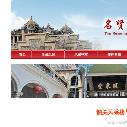
首页
名贤忠襄
风采祠堂
修祠专辑
韶关风采楼
作者：余健强 