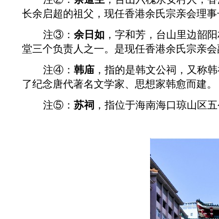
长余启超的祖父，现任香港余氏宗亲会理事
注
③
：
余日如
，字和芳，台山里边韶阳
堂三个负责人之一。是现任香港余氏宗亲会
注
④
：
韩庙
，指的是韩文公祠，又称韩
了纪念唐代著名文学家、思想家韩愈而建。
注
⑤
：
苏祠
，指位于海南海口琼山区五