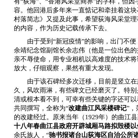
有“荻海”、“香港风采堂商界”的字样，但
容。他回港后多年来一直惦记和牵挂着这块
村落简志》又提及此事，希望荻海风采堂理
的内容，作为历史记载传承下去。
由于受到“新冠疫情”的影响，出门不
余靖纪念馆副馆长余志伟（他是一位出色的
亲不辱使命，用专业相机以高难度的技术将
放大，仔细观察，果然有重大发现。
由于该石碑经多次迁移，目前是竖立在
久，风吹雨淋，有些碑文已经磨灭了。特别
清或根本看不到，可幸有些关键的字还可以
共同撰写，全称为“
改建曲江风采楼碑记
”
的改建经过。原来当年（
1929
年）的曲江县
十八年春曲江县政府开辟城厢马路拟毁楼以
余氏族人，“
驰书报诸台山荻海区自治公所诸