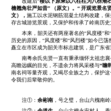
改建后“
楼以下原乘以六柱柱为八楞潮
檐翘角壮严如昔”
（原文）。“
开观览景名
文），
施工以水泥钢筋混凝土结构改建，保
存古城游览景观，又保护和传承了岭南历史
本来，韶关还有两座著名的“风度楼”和
历史的原因，“风度楼”和“风烈楼”如今已
矗立在市区成为韶关市标志建筑，是广东省
南粤余氏先贤一直有秉承缅怀太祖忠襄
高瞻远瞩的目光，不遗余力将风采楼与
“瞻
南名祠等量齐观，又竭尽全族之力，保护这
令我们后辈敬仰的。
注
①
：
余彬南
，号之璧，台山六槐南岭
注
②
：
余道生
，台山六槐永安村人，香