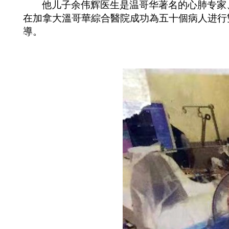
他儿子余伟辉医生是温哥华著名的心肺专家
在加拿大溫哥華綜合醫院成功為五十個病人进行
導。