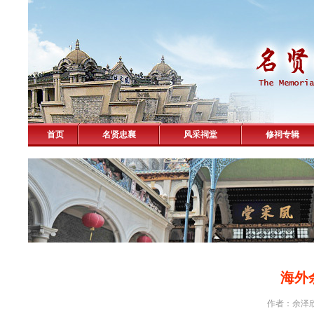
首页
名贤忠襄
风采祠堂
修祠专辑
海外
作者：余泽欣 