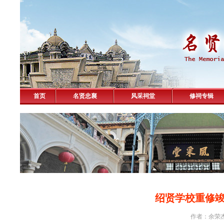
首页
名贤忠襄
风采祠堂
修祠专辑
绍贤学校重修
作者：余荣杰 