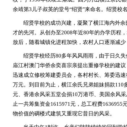
余靖第
3
儿子叔英的堂号“绍贤”来命名。绍贤校
绍贤学校的成功兴建，凝聚了横江海内外余
才的先河。从创办至
2008
年近
80
年的办学历程，
放后，随着城镇化进程加快，农村人口逐渐减少
绍贤学校经历
80
多年风风雨雨，由于日久失
庙江村澳门华侨余奕喜宗亲提出重修学校的建议
迅速成立修校筹建委员会，各村村长、筹委迅速
万元。到目前为止，横江余氏兄弟姐妹捐款
110
元、香港余风采五堂会捐
10
万港币、美国余风采
止一共筹集资金
1615971
元，总工程费
1636955
物价值的碉楼式建筑又重现它昔日的风采。