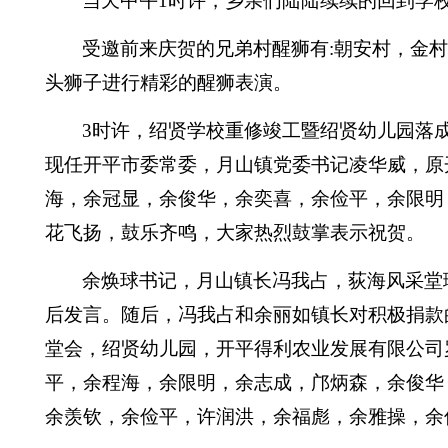
当天中午
1
时许，乡亲们陆陆续续的回到学
受邀前来庆贺的兄弟村醒狮有
:
朝安村，金
头狮子进行精彩的醒狮表演。
3
时许，绍贤学校重修竣工暨绍贤幼儿园落
现任开平市委常委，月山镇党委书记凌华威，原
海，余冠显，余俊华，余奕喜，余俭平，余限明
花飞扬，鼓乐齐鸣，大家热烈鼓掌表示祝贺。
余焕球书记，月山镇长冯我占，荻海风采堂
后发言。随后，冯我占和余丽如镇长对积极捐款
堂会，绍贤幼儿园，开平得利农业发展有限公司
平，余程海，余限明，余志成，邝炳森，余俊华
余羡钦，余俭平，许润洪，余福彪，余雅操，余