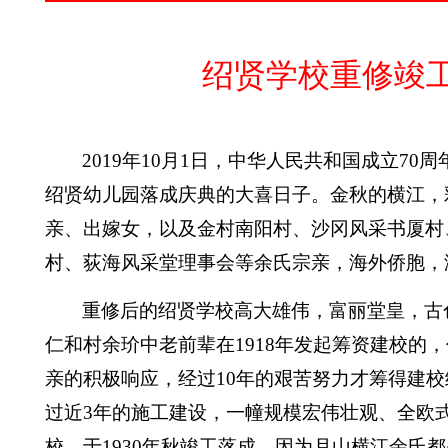
绍贤学校重修竣
2019
年
10
月
1
日，中华人民共和国成立
70
周
绍贤幼儿园落成庆典的大喜日子。金秋的横江，
亲、出嫁女，以及金村南阳村、沙冈风采书厦村
村、荻海风采堂理事会等余氏宗亲，海外侨胞，
重修后的绍贤学校高大雄伟，富丽堂皇，古
仁和村余玠中老前辈在
1918
年发起筹资建校的，
亲的积极响应，经过
10
年的艰苦努力才筹得建校
过近
3
年的施工建设，一幢规模宏伟壮观、全欧
校，于
1930
年秋竣工落成。因为月山横江余氏都