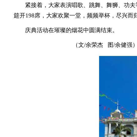
紧接着，大家表演唱歌、跳舞、舞狮、功夫
筵开
198
席，大家欢聚一堂，频频举杯，尽兴而
庆典活动在璀璨的烟花中圆满结束。
（文
/
余荣杰
图
/
余健强