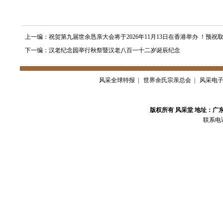
上一编：祝贺第九届世余恳亲大会将于2026年11月13日在香港举办 ！预祝
下一编：汉老纪念园举行秋祭暨汉老八百一十二岁诞辰纪念
风采全球特报
|
世界余氏宗亲总会
|
风采电
版权所有 风采堂 地址：广
联系电话：