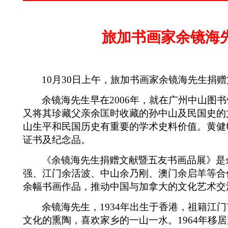
旅加书画家
余镜海
10
月
30
日上午，旅加书画家余镜海先生捐赠
余镜海先生早在
2006
年，就在广州中山图书
又将其珍藏父亲余匡时收藏的孙中山及民国史的
山生平和民国历史有重要的学术史料价值。
黄健
证书及纪念品。
《余镜海先生捐赠文献暨五友书画品展》是
强、江门余活波、中山余乃刚、澳门余启羊等合
余幅书画作品，推动中国与加拿大的文化艺术交
余镜海先生，
1934
年出生于香港，祖籍江门
文化的熏陶，喜欢家乡的一山一水。
1964
年移居