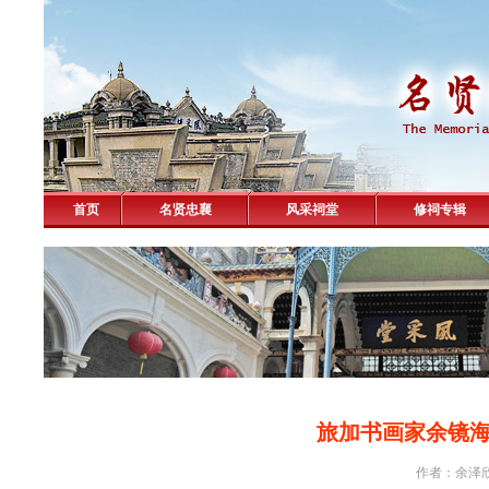
首页
名贤忠襄
风采祠堂
修祠专辑
旅加书画家余镜
作者：余泽欣 