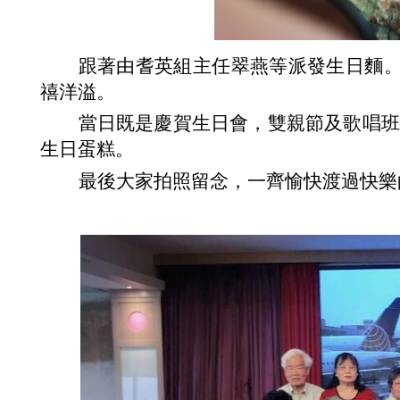
跟著由耆英組主任翠燕等派發生日麵
禧洋溢。
當
日
既是慶賀生日會
，雙親節及歌唱班
生日蛋糕
。
最後大家拍照留念，一齊
愉快渡過快樂