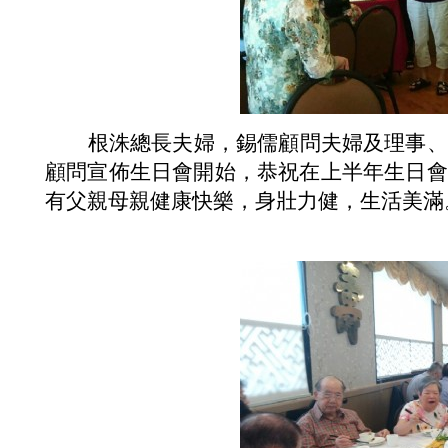
根洙總長夫婦，錫儒顧問夫婦及理事、
顧問宣佈生日會開始，恭祝在上半年生日會
有父親母親健康快樂，身壯力健，生活美滿