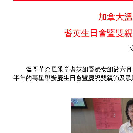
加拿大
溫
耆英生日會暨雙親
溫哥華余風釆堂耆英組暨婦女組於六月
半年的壽星舉辦慶生日會暨慶祝雙親節及歌