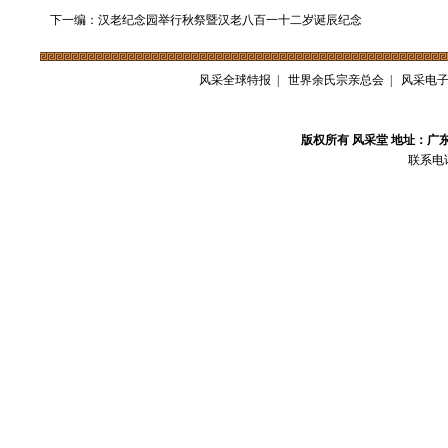
下一编：汉老纪念园举行秋祭暨汉老八百一十二岁诞辰纪念
风采全球特报
|
世界余氏宗亲总会
|
风采电
版权所有 风采堂 地址：广
联系电话：