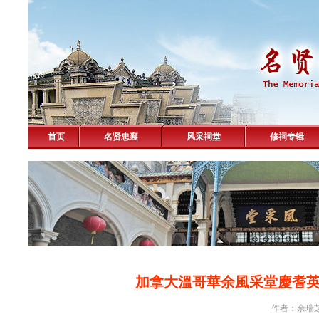
首页
名贤忠襄
风采祠堂
修祠专辑
加拿大溫哥華余風采堂慶耆
作者：余瑞芝 