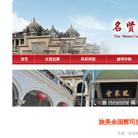
首页
名贤忠襄
风采祠堂
修祠专辑
旅美余国辉司
作者：余杰锋 