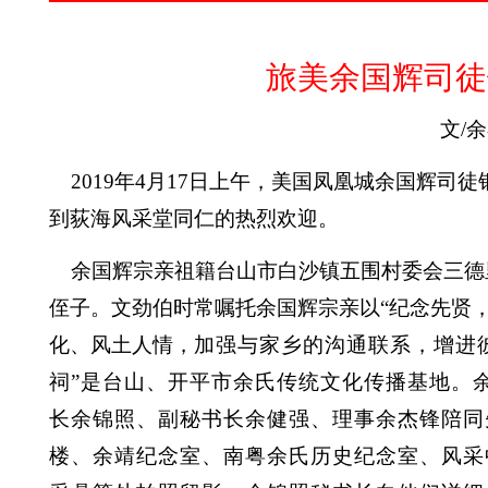
旅美余国辉司徒
文
/
余
2019
年
4
月
17
日上午，美国凤凰城余国辉司徒
到荻海风采堂同仁的热烈欢迎。
余国辉宗亲祖籍台山市白沙镇五围村委会三德
侄子。文劲伯时常嘱托余国辉宗亲以“纪念先贤
化、风土人情，
加强与家乡的沟通联系，增进
祠”是台山、开平市余氏传统文化传播基地。
长余锦照、副秘书长余健强、理事余杰锋陪同
楼、余靖纪念室、南粤余氏历史纪念室、风采