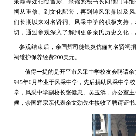
采鼎等处拍照留影。余锦照秘书长向他们详细
祠从重修、到文化配套，再到铸风采鼎以及风
们长期以来对名贤祠、风采中学的积极支持，
切，通过参观深入了解到更多余氏历史文化，
参观结束后，
余国辉司徒银炎伉俪向名贤祠
祠维护保养经费
200
美元。
值得一提的是开平市风采中学校友会聘请余
945
年
6
月毕业于风采中学，先后捐助风采中学校
堂，风采中学副校长张健忠、吴玉浜，办公室主
候，余国辉宗亲代表余文劲先生接收了聘请证书