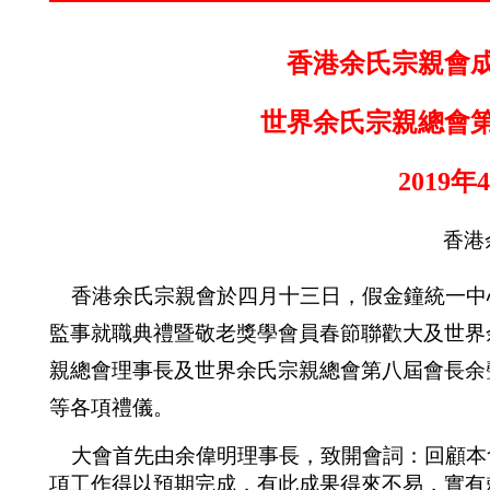
香港余氏宗親會
世界余氏宗親總會
201
9年
香港
香港余氏宗親會於四月十三日，假金鐘統一中
監事就職典禮暨敬老獎學會員春節聯歡大及世界
親總會理事長
及世界余氏宗親總會第八屆會長
余
等各項禮儀。
大會首先由余偉明理事長，致開會詞：回顧
本
項工作得以預期完成，有此成果得來不易，
實有