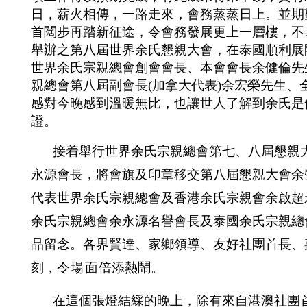
日，薪火相傳，一路走來，會務蒸蒸日上。
並期
首闊步再踏新征途，令會務發展更上一層樓，不
舉辦之第八屆世界余氏懇親大會，
在泰國順利展
世界余氏宗親總會創會會長、本會會長余健倫先
親總會第八屆副會長
(加拿大代表)余宏榮先生、
感對
今
晚
感到溫暖無比，也讓世人了解到余氏是
證。
接着舉行世界余氏宗親總會第七、八屆懇親
永源會長，將會旗及印章移交第八屆懇親大會余
代表世界余氏宗親總會及香港余氏宗親會余啟超
余氏宗親總會余永源名譽會長及泰國余氏宗親總
品留念。
各界賢達、家鄉領導、友好社團首長、
刻，
令場面
倍添熱鬧
。
在這個張燈結綵的晚上，除有
來自港澳社團