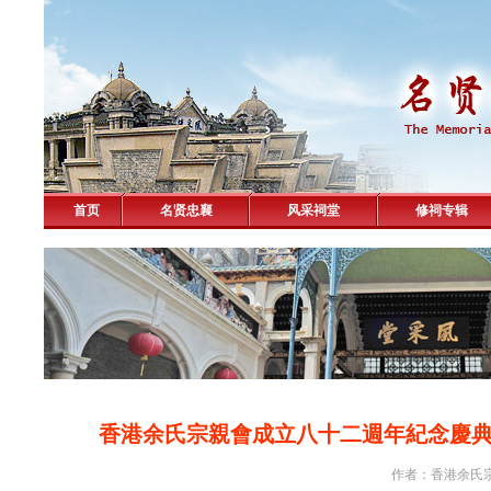
首页
名贤忠襄
风采祠堂
修祠专辑
香港余氏宗親會成立八十二週年紀念慶
作者：香港余氏宗親會