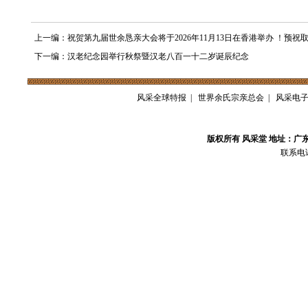
上一编：祝贺第九届世余恳亲大会将于2026年11月13日在香港举办 ！预祝
下一编：汉老纪念园举行秋祭暨汉老八百一十二岁诞辰纪念
风采全球特报
|
世界余氏宗亲总会
|
风采电
版权所有 风采堂 地址：广
联系电话：