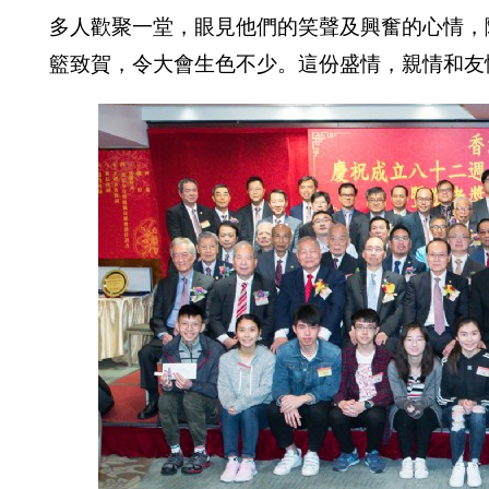
多人
歡聚一堂，眼見他們的笑聲及興奮的心情，
籃
致賀，
令大會生色不少。這份盛情，親情和友