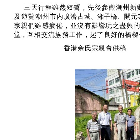
三天行程雖然短暫，先後參觀潮州新
及遊覧潮州市內
廣濟古城、湘子橋、開元
宗親們雖感疲倦，並沒有影響玩之盡興
堂，
互相交流族務工作，起了良好的橋樑
香港余氏宗親
會
供稿