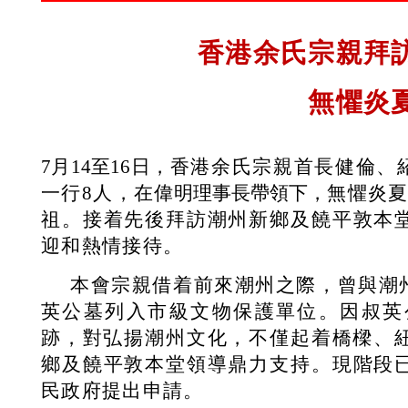
香港余氏宗親拜
無懼炎
7月14至16日，
香港余氏宗親首長健倫、
一行
8人，在
偉明理事長帶領下，
無懼炎
祖。接着先後拜訪潮州新鄉及饒平敦本
迎和熱情接待。
本會宗親借着前來潮州之際，曾與潮
英公墓列入市級文物保護單位。因叔英
跡，對弘揚潮州文化，不僅起着橋樑、
鄉及饒平敦本堂領導鼎力支持。現階段
民政府提出申請。