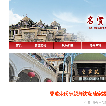
首页
名贤忠襄
风采祠堂
修祠专辑
香港余氏宗親拜訪潮汕宗
作者：香港余氏宗親會