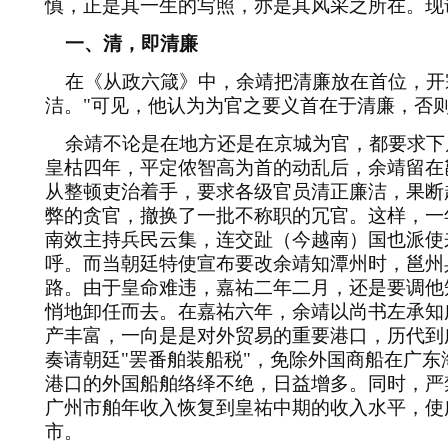
慎，正是其一生的写照，亦是其风采之所在。现
一、清，即清廉
在《从政六箴》中，余靖把清廉放在首位，开
洁。
"
可见，他认为为官之要义首在于清廉，否
余靖不论是在地方还是在京城为官，都要求下
皇枯四年，平定侬智高为首的动乱后，余靖留在
从整顿吏治着手，要求各级官员清正廉洁，果断
弊的贪官，撤换了一批不称职的冗官。这样，一
南效主持兵民云集，连交趾（今越南）国也派使
呼。而当朝廷特使宣布要改余靖知潭州时，邕州
路。由于皇命难违，嘉祐二年二月，还是要调他
悄地卸任而去。在嘉祐六年，余靖以尚书左承知
产丰富，一向是是对外贸易的重要港口，历代到
奏请朝廷
"
罢番舶装船税
"
，免除外国商船在广东
港口的外国船舶络绎不绝，日益增多。同时，严
广州市舶年收入恢复到皇祐中期的收入水平，使
市。