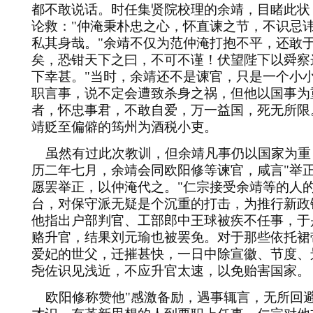
都不敢说话。时任集贤院校理的余靖，目睹此状
论救：
"
仲淹秉朴忠之心，怀直谏之节，不识忌
私其身哉。
"
余靖不仅为范仲淹打抱不平，还敢
矣，恐钳天下之曰，不可不谨！伏望陛下以舜察
下幸甚。
"
当时，余靖还不是谏官，只是一个小
职言事，说不定会遭致杀身之祸，但他以国事为
者，怀忠事君，不敢自爱，万一益国，死无所限
靖贬至偏僻的筠州为酒税小吏。
虽然有过此次教训，但余靖凡事仍以国家为重
历二年七月，余靖会同欧阳修等谏官，咸言
"
举
愿罢举正，以仲淹代之。
"
仁宗接受余靖等的人
台，对保守派无疑是个沉重的打击，为推行新政
他指出户部判官、工部郎中王球被疾不任事，于
赂升官，结果刘元瑜也被罢免。对于那些依托裙
爱妃的世父，迁摧甚快，一日中除宣徽、节度、
尧佐识见浅近，不应升官太速，以免贻害国家。
欧阳修称赞他
"
感激备励，遇事辄言，无所回