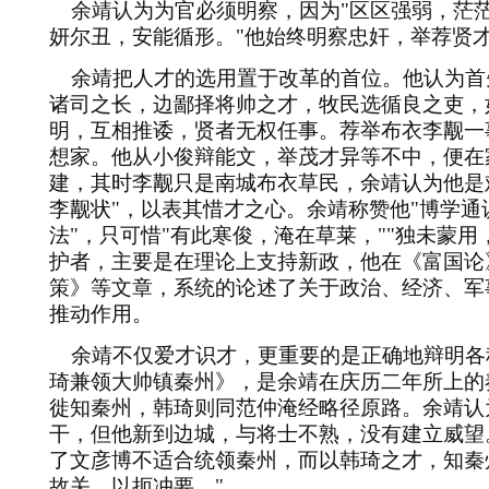
余靖认为为官必须明察，因为
"
区区强弱，茫
妍尔丑，安能循形。
"
他始终明察忠奸，举荐贤
余靖把人才的选用置于改革的首位。他认为首
诸司之长，边鄙择将帅之才，牧民选循良之吏，
明，互相推诿，贤者无权任事。荐举布衣李觏一
想家。他从小俊辩能文，举茂才异等不中，便在
建，其时李觏只是南城布衣草民，余靖认为他是
李觏状
"
，以表其惜才之心。余靖称赞他
"
博学通
法
"
，只可惜
"
有此寒俊，淹在草莱，
""
独未蒙用
护者，主要是在理论上支持新政，他在《富国论
策》等文章，系统的论述了关于政治、经济、军
推动作用。
余靖不仅爱才识才，更重要的是正确地辩明各
琦兼领大帅镇秦州》，是余靖在庆历二年所上的
徙知秦州，韩琦则同范仲淹经略径原路。余靖认
干，但他新到边城，与将士不熟，没有建立威望
了文彦博不适合统领秦州，而以韩琦之才，知秦
故关，以扼冲要。
"