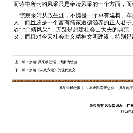
而诗中所云的风采只是余靖风采的一个方面，而
综观余靖从政生涯，不愧是一个卓有建树、革
人，而且还是一个富有儒家道德涵养的正人君子
龄
"."
余靖风采
"
，无疑是封建社会士大夫的典范
义，而且对今天社会主义精神文明建设，特别是
上一编：余靖: 风采动朝端 清廉为镜鉴
下一编：余靖《从政六箴》的现代意义
风采全球特报
|
世界余氏宗亲总会
|
风采电
版权所有 风采堂 地址：广
联系电话：