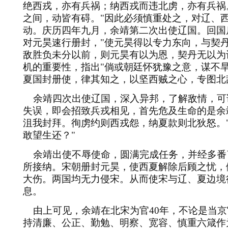
绝西戎，亦有兵祸；纳西戎而违北虏，亦有兵祸
之间，动皆有碍。
"
因此必须慎重处之，对辽、
动。庆历四年九月，余靖第二次出使辽国。回国
对元昊速行册封，
"
使元昊得以专力东向，与契
敌胜负未分以前，则元昊有以为恩，契丹无以为
机的重要性，指出
"
倘或朝廷怀犹豫之意，谋不
夏国封册使，律其知之，以坚西贼之心，专图北
余靖四次出使辽国，深入异邦，了解敌情，可
失误，即会招致兵戎相见，首先危及生命的是余
沮我封拜。徇虏约则西戎怨，纳夏款则北狄怒。
敢望生还？
"
余靖出使不辱使命，圆满完成任务，并经多番
所接纳。宋朝册封元昊，使西夏解除后顾之忧，
大伤。两国均无力侵宋。从而使宋与辽、夏边境
息。
由上可见，余靖在北宋为官
40
年，不论是当京
持清廉、公正、勤勉、明察、宽容、慎重六箴作