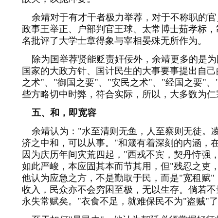
余靖对于有才干者极力举荐，对于不称职的官
政事王举正、户部判官王球、太常博士茹孝标，
名批评了大学士章得象与宰相晏殊无所作为。
除为国举荐贤能贬责奸佞外，余靖更多的是为
国家的大政方针、国计民生的大事要事提出自己
之术
"
、
"
御国之要
"
、
"
安民之术
"
、
"
经国之要
"
、
些方略切中时弊，符合实际，所以，大多数为仁
五、和，即宽容
余靖认为：
"
水至清则无鱼，人至察则无徒。
济之中和，可以从事。
"
和箴有着深刻的内涵，
因为庆历年间灾荒四起，
"
西戎不宾，契丹恃强
如此严峻，本应固其本而节其用，但
"
残忍之吏
他认为应急之方，不是勤取于民，而是
"
宽租赋
"
收入，民众亦不会穷困至极，无以生存。倘若不
永失常赋矣。
"
衣食不足，就难保民不为
"
盗贼
"