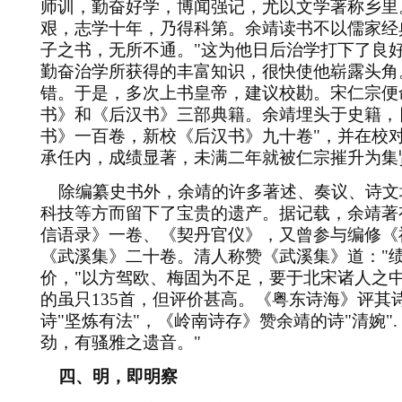
师训，勤奋好学，博闻强记，尤以文学著称乡里
艰，志学十年，乃得科第。余靖读书不以儒家经
子之书，无所不通。
"
这为他日后治学打下了良
勤奋治学所获得的丰富知识，很快使他崭露头角
错。于是，多次上书皇帝，建议校勘。宋仁宗便
书》和《后汉书》三部典籍。余靖埋头于史籍，
书》一百卷，新校《后汉书》九十卷
"
，并在校
承任内，成绩显著，未满二年就被仁宗摧升为集
除编纂史书外，余靖的许多著述、奏议、诗文
科技等方而留下了宝贵的遗产。据记载，余靖著
信语录》一卷、《契丹官仪》，又曾参与编修《
《武溪集》二十卷。清人称赞《武溪集》道：
"
价，
"
以方驾欧、梅固为不足，要于北宋诸人之
的虽只
135
首，但评价甚高。《粤东诗海》评其
诗
"
坚炼有法
"
，《岭南诗存》赞余靖的诗
"
清婉
".
劲，有骚雅之遗音。
"
四、明，即明察