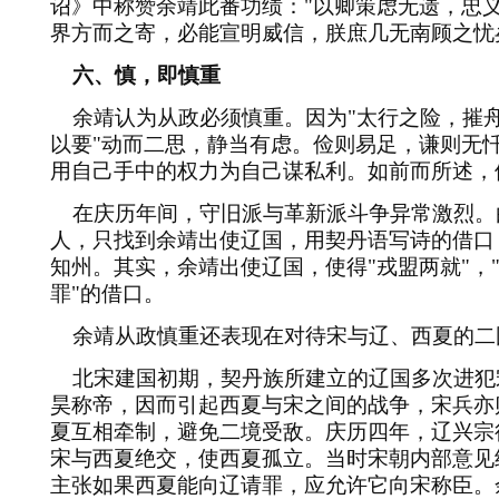
诏》中称赞余靖此番功绩：
"
以卿策虑无遗，忠
界方而之寄，必能宣明威信，朕庶几无南顾之忧
六、慎，即慎重
余靖认为从政必须慎重。因为
"
太行之险，摧
以要
"
动而二思，静当有虑。俭则易足，谦则无
用自己手中的权力为自己谋私利。如前而所述，
在庆历年间，守旧派与革新派斗争异常激烈。
人，只找到余靖出使辽国，用契丹语写诗的借口
知州。其实，余靖出使辽国，使得
"
戎盟两就
"
，
罪
"
的借口。
余靖从政慎重还表现在对待宋与辽、西夏的二
北宋建国初期，契丹族所建立的辽国多次进犯
昊称帝，因而引起西夏与宋之间的战争，宋兵亦
夏互相牵制，避免二境受敌。庆历四年，辽兴宗
宋与西夏绝交，使西夏孤立。当时宋朝内部意见
主张如果西夏能向辽请罪，应允许它向宋称臣。