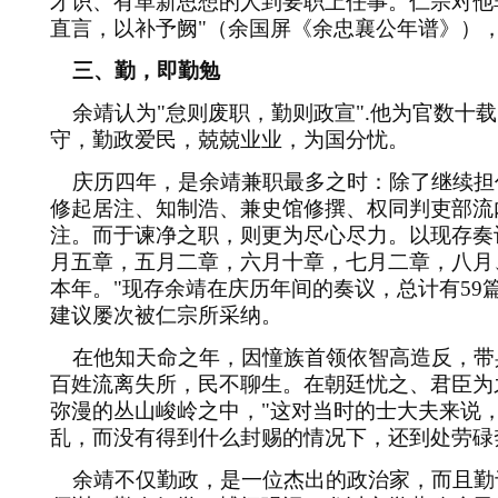
才识、有革新思想的人到要职上任事。仁宗对他
直言，以补予阙
"
（余国屏《余忠襄公年谱》）
三、勤，即勤勉
余靖认为
"
怠则废职，勤则政宣
".
他为官数十载
守，勤政爱民，兢兢业业，为国分忧。
庆历四年，是余靖兼职最多之时：除了继续担
修起居注、知制浩、兼史馆修撰、权同判吏部流
注。而于谏净之职，则更为尽心尽力。以现存奏
月五章，五月二章，六月十章，七月二章，八月
本年。
"
现存余靖在庆历年间的奏议，总计有
59
建议屡次被仁宗所采纳。
在他知天命之年，因憧族首领依智高造反，带
百姓流离失所，民不聊生。在朝廷忧之、君臣为
弥漫的丛山峻岭之中，
"
这对当时的士大夫来说
乱，而没有得到什么封赐的情况下，还到处劳碌
余靖不仅勤政，是一位杰出的政治家，而且勤