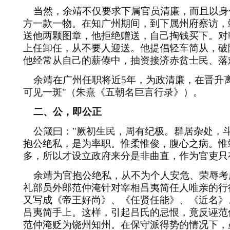
当然，余靖不仅要求下属官员清廉，而且以身
方一款一物。在知广州期间，到下属州府察访，
送他两颗图章，他拒绝赠送，自己掏钱买下。对
上任卸任，从不要人迎送。他提倡轻车简从，破
他经常从自己的薪傣中，抽资接济赤贫士民、落
余靖在广州任职将近
5
年，为政清廉，在晋升
可见一斑
"
（朱熹《五朝名巨言行录》）。
二、公，即公正
公箴曰：
"
厥初生民，周有纪极。群居杂处，
抱公绝私，是为率职。惟柔惟俊，腹心之病。惟
多，所以才设立政府来分是非曲直，作为官吏只
余靖为官抱公绝私，从不为个人安危、荣辱考
礼部员外郎范仲淹针对宰相吕夷简任人唯亲的行
又写成《帝王好尚》、《任贤任能》、《近名》
吕夷简手上。这样，引起吕氏的忌恨，竟反诬范
范仲淹贬为饶州知州。在保守派得势的情况下，