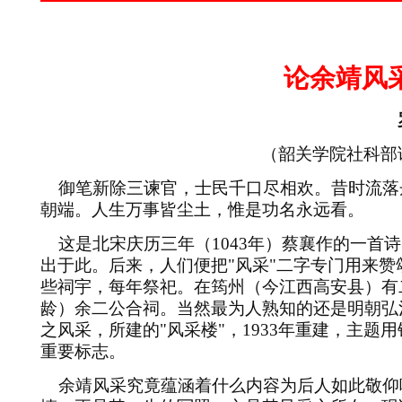
论余靖风
（韶关学院社科部
御笔新除三谏官，士民千口尽相欢。昔时流落
朝端。人生万事皆尘土，惟是功名永远看。
这是北宋庆历三年（
1043
年）蔡襄作的一首诗
出于此。后来，人们便把
"
风采
"
二字专门用来赞
些祠宇，每年祭祀。在筠州（今江西高安县）有
龄）余二公合祠。当然最为人熟知的还是明朝弘
之风采，所建的
"
风采楼
"
，
1933
年重建，主题用
重要标志。
余靖风采究竟蕴涵着什么内容为后人如此敬仰