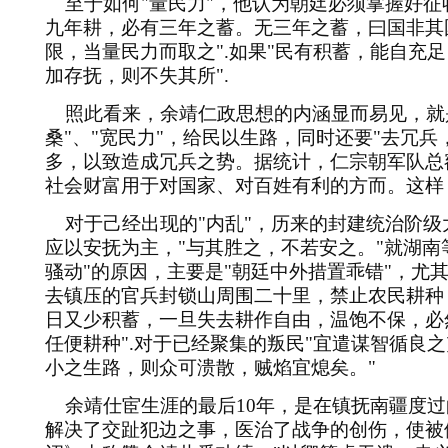
至于如何
"
量民力
"
，他认为朝廷必须掌握好征
九年耕，必有三年之蓄。无三年之蓄，曰国非其
限，当量民力而取之
".
如果
"
民有积蓄，能自充足
加存抚，则不失其所
".
照此看来，余靖仁政思想的内涵显而易见，就
桑
"
、
"
宽民力
"
，给民以生路，同时还要
"
去冗兵
多，以致造成冗兵之势。据统计，仁宗朝军队总
社会财富用于对国家、对百姓有利的方而。这样
对于己经出现的
"
内乱
"
，历来的封建统治阶级
应以安抚为主，
"
与其胜之，不若安之。
"
就湖南
骚动
"
的原因，主要是
"
朝廷中外措置乖错
"
，尤
去镇压的官兵封锁山周围二十里，禁止农民耕种
日又少积蓄，一旦失去耕作自由，温饱不保，必
任便耕种
".
对于已经聚集的叛民
"
宜遣谋智循良之
小之生路，则众可溃散，贼焰宜熄矣。
"
余靖仕宦生涯的最后
10
年，是在镇抚南疆度过
解决了交趾犯边之事，医治了战争的创伤，使被