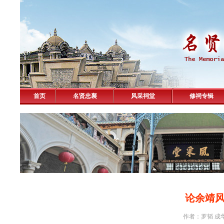
首页
名贤忠襄
风采祠堂
修祠专辑
论余靖
作者：罗韬 成华青