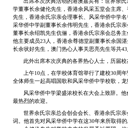
出席本次庆典活动的港澳嘉宾有：世界余氏
学董事长余健伦先生，香港余风采五堂会主席、
先生，香港余氏宗亲会理事长、风采华侨中学名
采华侨中学副董事长余伟明先生，香港余氏宗亲
董事长余绍凯先生伉俪，香港余氏宗亲会总务主
他主要成员
23
人，香港余尊德堂副董事长余国湛
长余状好先生，澳门热心人事关思亮先生等共
43
此外出席本次庆典的各界热心人士，历届校
上午
10
点，在学校体育馆举行了建校
30
周年
全体师生一起高唱国歌和风采华侨中学校歌，龙
风采华侨中学梁盛浓校长在大会上致辞。他
最热烈的欢迎。
世界余氏宗亲总会创会会长、香港余氏宗亲
词。他首先对风采华侨中学在这
30
年来所取得的