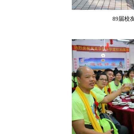
89
届校