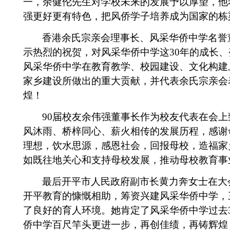
一，余健伦先生对学校未来的发展予以厚望，他
强更好更有特色，把风侨学子培养成为国家的栋
香港余氏宗亲会理事长、风采华侨中学名誉
示热烈的祝贺，对风采华侨中学这
30
年的成长、
风采华侨中学在教育教学、校园建设、文化构建
家乡建设所做出的重大贡献，并代表余氏宗亲会
煌！
90
届校友余伟强董事长作为校友代表在会上
风沐雨、桥梓同心、薪火相传的发展历程，感谢
理想，饮水思源，感恩社会，回报母校，造福家
如既往地关心和支持母校发展，推动母校教育事
最后开平市人民政府副市长黄力奔女士在大
开平教育的慷慨相助，筹资兴建风采华侨中学，
了良好的育人环境。她肯定了风采华侨中学过去
侨中学百尺竿头更进一步，再创佳绩，再铸辉煌