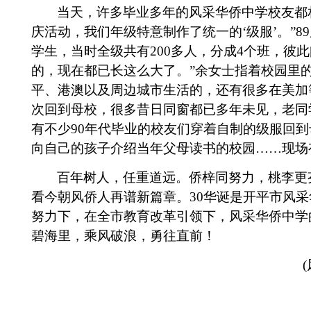
当天，许多毕业多年的风采华侨中学校友都
庆活动，我们年级特意制作了统一的‘级服’。”
89
学生，当时全级共有
200
多人，分成
4
个班，彼此
的，现在都已长这么大了。”余女士指着校园里的
平、港澳以及周边城市生活的，还有很多在美加
次回到母校，很多昔日同窗都已多年未见，老同
有不少
90
年代毕业的校友们穿着自制的级服回到
向自己的孩子介绍当年父母读书的校园……现场
百年树人，任重道远。侨梓同努力，桃李更
看今朝风侨人再谱新篇章。
30
华诞是开平市风采
努力下，在全市教育改革引领下，风采华侨中学
碧海里，乘风破浪，勇往直前！
(