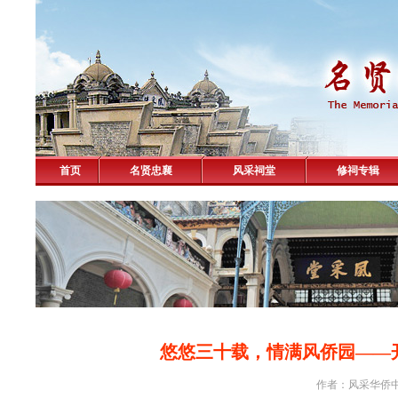
首页
名贤忠襄
风采祠堂
修祠专辑
悠悠三十载，情满风侨园——
作者：风采华侨中学 