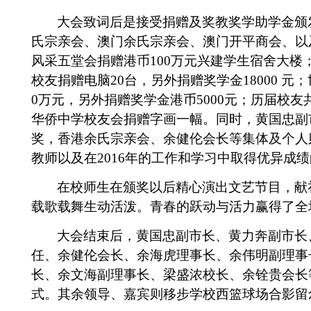
大会致词后是接受捐赠及奖教奖学助学金颁
氏宗亲会、澳门余氏宗亲会、
澳门开平商会、以
风采五堂会捐赠港币
100
万元兴建学生宿舍大楼
校友捐赠电脑
20
台，另外捐赠奖学金
18000
元；
0
万元，另外捐赠奖学金港币
5000
元；历届校友
华侨中学校友会捐赠字画一幅。同时，黄国忠副
奖，香港余氏宗亲会、
余健伦会长等集体及个人
教师以及在
2016
年的工作和学习中取得优异成绩
在校师生在颁奖以后精心演出文艺节目，献
载歌载舞生动活泼。青春的跃动与活力赢得了全
大会结束后，黄国忠副市长、黄力奔副市长
任、余健伦会长、余海虎理事长、余伟明副理事
长、余文海副理事长、梁盛浓校长、余铨贵会长
式。其余领导、嘉宾则移步学校西篮球场合影留