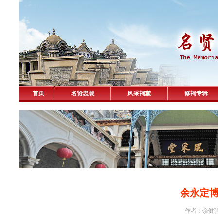
首页
名贤忠襄
风采祠堂
修祠专辑
余永定
作者：余健强 击