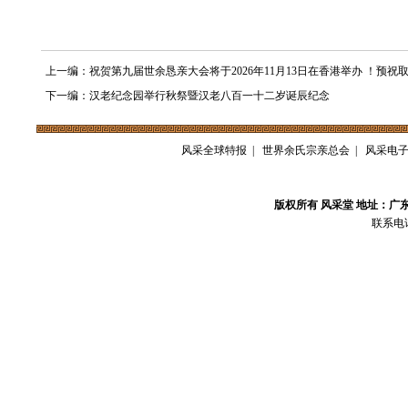
上一编：祝贺第九届世余恳亲大会将于2026年11月13日在香港举办 ！预祝
下一编：汉老纪念园举行秋祭暨汉老八百一十二岁诞辰纪念
风采全球特报
|
世界余氏宗亲总会
|
风采电
版权所有 风采堂 地址：广
联系电话：