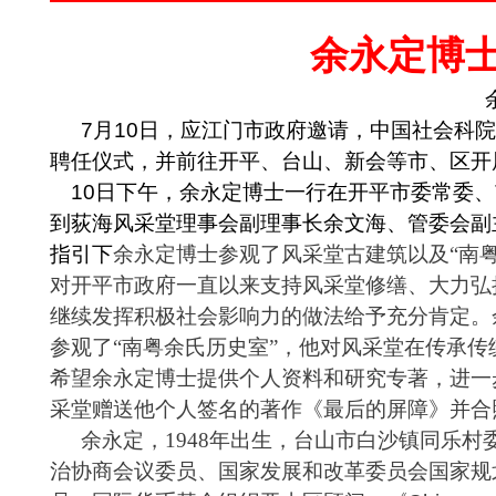
余永定博
7
月
10
日，应江门市政府邀请，中国社会科院
聘任仪式，并前往开平
、台山、
新会等市
、
区开
10
日下午，余永定
博士一行在开平市委
常委、
到
荻海风采堂理事会副理事长余文海、管委会副
指引下
余永定
博士
参观了风采堂古建筑以及
“
南
对开平市政府一直以来支持风采堂修缮、大力弘
继续发挥积极社会影响力的做法给予充分肯定。
参观了“南粤余氏历史室”，他对风采堂在传承
希望余永定博士提供个人资料和研究专著，进一
采堂赠送他个人签名的著作《最后的屏障》并合
余永定，
1948
年出生，
台山
市白沙镇同乐村
治协商会议委员、国家发展和改革委员会国家规