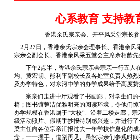
心系教育 支持教
——
香港余氏宗亲会
、开平风采堂宗长
参
2月27日，香港余氏宗亲会理事长、香港余
宗亲会副会长、香港余风采五堂会主席余栢龄
下午2点半，香港余氏宗亲会宗亲一行
五
人
均、黄宏韧、熊利平副校长及各处室负责人
热烈
及办学特色，对东河中学的办学成果给予高度
宗亲们
走进
中厅
观看了
书画廊，对学生们的
椅；图书馆整洁优雅明亮的阅读环境，令他们惊
办学规模在香港属于“大校”。沿着二楼走廊，
宗
级活动照片、假期手抄报特别感兴趣，
并进行了
梁主任向各位宗亲汇报过去一年学校信息化的成
念，一一握手，道别再见。虽然
宗亲们
参观时间