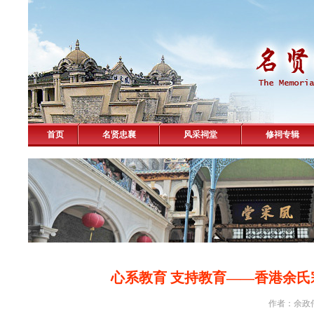
首页
名贤忠襄
风采祠堂
修祠专辑
心系教育 支持教育——香港余
作者：余政伟 