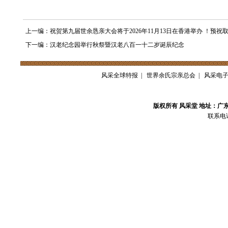
上一编：祝贺第九届世余恳亲大会将于2026年11月13日在香港举办 ！预祝
下一编：汉老纪念园举行秋祭暨汉老八百一十二岁诞辰纪念
风采全球特报
|
世界余氏宗亲总会
|
风采电
版权所有 风采堂 地址：广
联系电话：