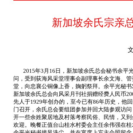
新加坡余氏宗亲
2015
年
3
月
16
日，新加坡余氏总会秘书余平
问，受到荻海风采堂理事会副理事长余文海、管
堂，向忠襄公铜像上香，躹躬祭拜。余平光秘书
新加坡余氏总会向风采月刊社捐赠经费人民币
20
先人于
1929
年创办的，至今已有
86
年历史，他回
门召开，余氏总会要组团参加并回大陆参观访问
开一些余姓聚居地及村落考察民俗、民情，又到
欢迎。晚餐正值台山桂水村委会主任余伟强在桂
余平光秘书接风洗尘，并在宴席上宾主合照留念