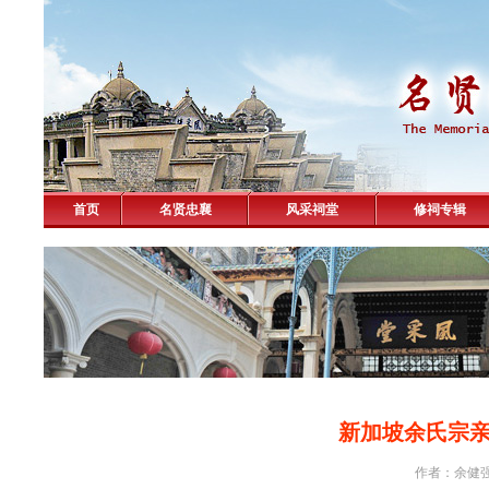
首页
名贤忠襄
风采祠堂
修祠专辑
新加坡余氏宗
作者：余健强 击