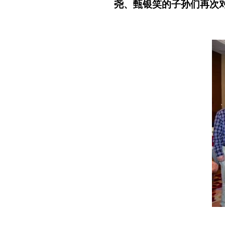
尧、甄银笑的子孙们再次