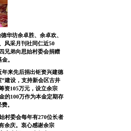
始德华坊余卓胜、余卓欢、
、风采月刊社同仁近
50
四兄弟向思始村委会捐赠
基金。
近年来先后捐出钜资兴建德
室”建设，支持新会区古井
筹资
105
万元，设立余宗
金的
100
万作为本金定期存
经费。
始村委会每年有270
位长者
有余庆。衷心感谢余宗