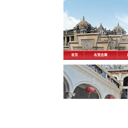
首页
名贤忠襄