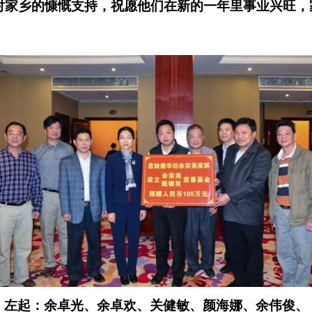
对家乡的慷慨支持，祝愿他们在新的一年里事业兴旺，
左起：余卓光、余卓欢、关健敏、颜海娜、余伟俊、