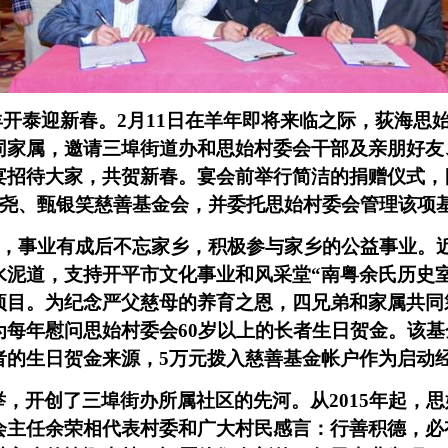
羊开泰迎新春。
2
月
11
日在羊年即将来临之际，荻海思
同家属，邀请三埠街道办和思始村委会干部及亲朋好友
宴招待大家，共贺新春。宴会前举行简洁的捐赠仪式，
尧、甄银笑慈善基金会，并委托思始村委会管理该项
，事业有成后不忘家乡，积极参与家乡的公益事业。
水泥道，支持开平市文化事业和风采堂“南粤余氏历史
项目。为纪念严父慈母的养育之恩，四兄弟和家属共同
为每年慰问思始村委会
60
岁以上的长者生日贺金。该基
者的生日贺金来源，
5
万元拨入慈善基金帐户作为启动
举，开创了三埠街办所属社区的先河。从
2015
年起，思
会主任余荣相代表村委和广大村民感言：行善积德，必