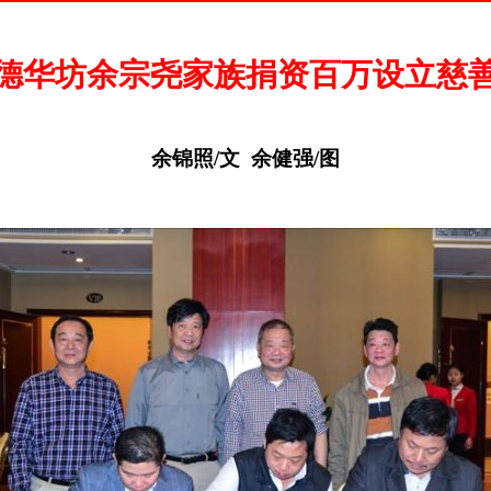
德华坊余宗尧家族捐资百万设立慈
余锦照
/
文
余健强
/
图