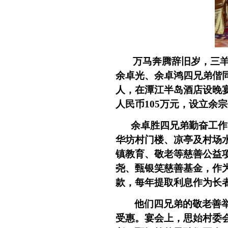
万马奔腾辞旧岁，三
余卓光、余卓鸿四兄弟偕
人，在潭江半岛酒店设晚
人民币
105
万元，设立余宗
余卓胜四兄弟勤奋工作
华坊村门楼、凉亭及村场
镇教育、敬老等慈善公益
尧、甄银笑慈善基金，作
款，每年提取利息作为长
他们四兄弟的敬老善
受惠。宴会上，思始村委