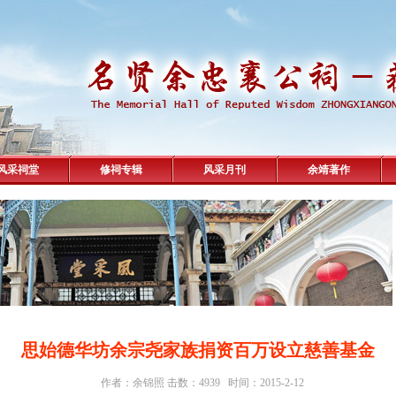
风采祠堂
修祠专辑
风采月刊
余靖著作
思始德华坊余宗尧家族捐资百万设立慈善基金
作者：余锦照 击数：4939 时间：2015-2-12